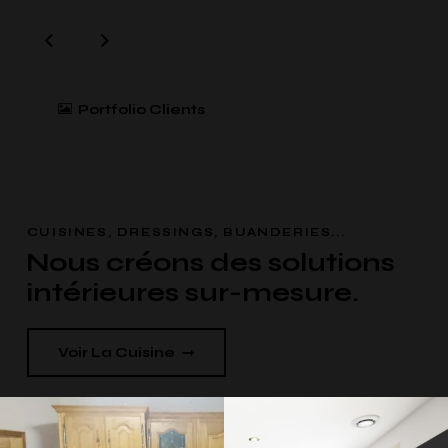
Portfolio Clients
CUISINES, DRESSINGS, BUANDERIES...
Nous créons des solutions
intérieures sur-mesure.
Voir La Cuisine