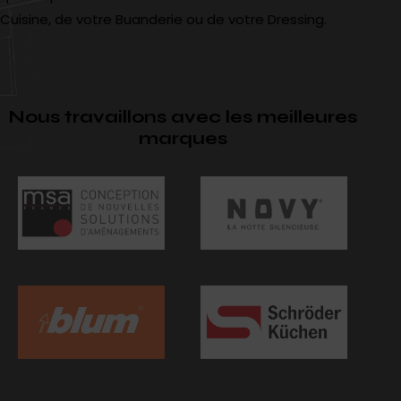
Cuisine
, de votre
Buanderie
ou de votre
Dressing
.
Nous travaillons avec les meilleures
marques