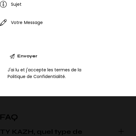
J'ai lu et j'accepte les termes de la
Politique de Confidentialité
.
FAQ
TY KAZH, quel type de