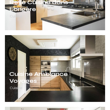
Belle Cuisine dans
Longère
Cuisine
Cuisine Ambiance
Voyages
Cuisine