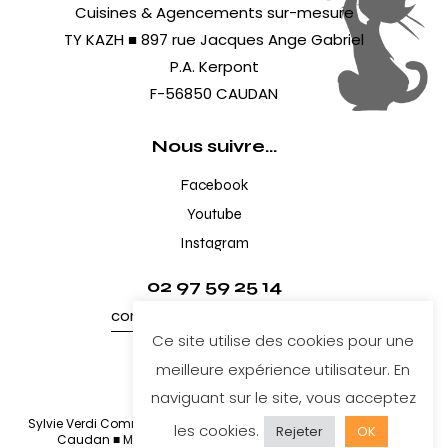
Cuisines & Agencements sur-mesure
TY KAZH ■ 897 rue Jacques Ange Gabriel
P.A. Kerpont
F-56850 CAUDAN
Nous suivre...
Facebook
Youtube
Instagram
02 97 59 25 14
contact@cuisines-tykazh.fr
Ce site utilise des cookies pour une
meilleure expérience utilisateur. En
naviguant sur le site, vous acceptez
Sylvie Verdi Communication
© 2026. Cuisines Ty Kazh Lorient
les
cookies
.
Rejeter
OK
Caudan ■
Mentions légales
■
Cookies
■
Politique de